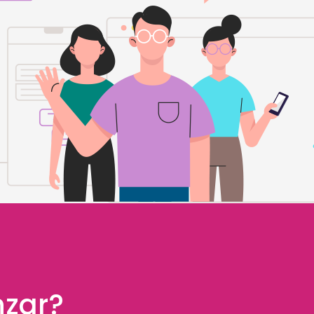
nzar?