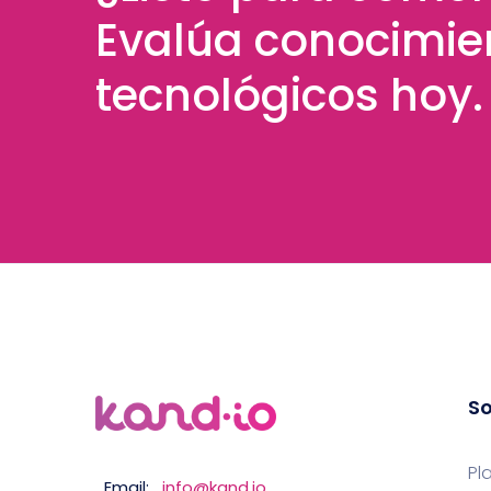
Evalúa conocimie
tecnológicos hoy.
So
Pl
Email:
info@kand.io